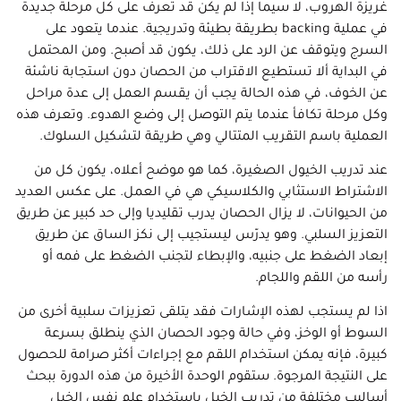
غريزة الهروب، لا سيما إذا لم يكن قد تعرف على كل مرحلة جديدة
في عملية backing بطريقة بطيئة وتدريجية. عندما يتعود على
السرج ويتوقف عن الرد على ذلك، يكون قد أصبح. ومن المحتمل
في البداية ألا تستطيع الاقتراب من الحصان دون استجابة ناشئة
عن الخوف، في هذه الحالة يجب أن يقسم العمل إلى عدة مراحل
وكل مرحلة تكافأ عندما يتم التوصل إلى وضع الهدوء. وتعرف هذه
العملية باسم التقريب المتتالي وهي طريقة لتشكيل السلوك.
عند تدريب الخيول الصغيرة، كما هو موضح أعلاه، يكون كل من
الاشتراط الاستثابي والكلاسيكي هي في العمل. على عكس العديد
من الحيوانات، لا يزال الحصان يدرب تقليديا وإلى حد كبير عن طريق
التعزيز السلبي. وهو يدرّس ليستجيب إلى نكز الساق عن طريق
إبعاد الضغط على جنبيه، والإبطاء لتجنب الضغط على فمه أو
رأسه من اللقم واللجام.
اذا لم يستجب لهذه الإشارات فقد يتلقى تعزيزات سلبية أخرى من
السوط أو الوخز، وفي حالة وجود الحصان الذي ينطلق بسرعة
كبيرة، فإنه يمكن استخدام اللقم مع إجراءات أكثر صرامة للحصول
على النتيجة المرجوة. ستقوم الوحدة الأخيرة من هذه الدورة ببحث
أساليب مختلفة من تدريب الخيل باستخدام علم نفس الخيل