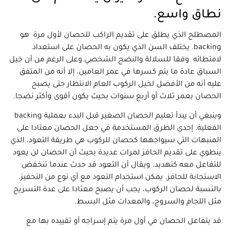
نطاق واسع.
المصطلح الذي يطلق على تقديم الراكب للحصان لأول مرة هو
backing. يختلف السن الذي يكون به الحصان على استعداد
لامتطائه وفقا للسلالة والنضج الشخصي.وعلى الرغم من أن خيل
السباق عادة ما يتم كسرها في عمر العامين، إلا أنه من المتفق
عليه أنه من الأفضل لخيل الركوب العام الانتظار حتى يصبح
الحصان بعمر ثلاث أو أربع سنوات بحيث يكون أقوى وأكثر نضجا.
وينبغي أن يبدأ تعليم الحصان الصغير قبل البدء بعملية backing
الفعلية. إحدى الطرق المستخدمة في جعل الحصان معتادا على
المنبهات التي سيواجهها كحصان للركوب هي طريقة التعود، الذي
ينطوي على تقديم الحافز لمرات عديدة بحيث أن الحصان لن يعود
للتفاعل معه كتهديد. ويقال أن التعود قد حدث عندما تنخفض
الاستجابة للحافز. يمكن استخدام التعود مع أي نوع من التحفيز.
بالنسبة لحصان الركوب، يجب أن يصبح معتادا على عدة التسريج
مثل اللجام والسروج، والمعدات مثل البسط.
قد يتفاعل الحصان في أول مرة يتم إسراجه أو تقييده بها مع