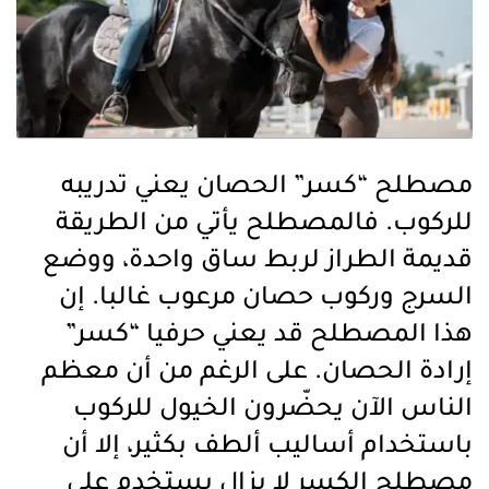
مصطلح “كسر” الحصان يعني تدريبه
للركوب. فالمصطلح يأتي من الطريقة
قديمة الطراز لربط ساق واحدة، ووضع
السرج وركوب حصان مرعوب غالبا. إن
هذا المصطلح قد يعني حرفيا “كسر”
إرادة الحصان. على الرغم من أن معظم
الناس الآن يحضّرون الخيول للركوب
باستخدام أساليب ألطف بكثير، إلا أن
مصطلح الكسر لا يزال يستخدم على