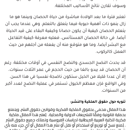
وسوف تقارن نتائج الأساليب المختلفة.
تعتبر فترة ما بعد الولادة مباشرة من حياة الحصان وبينما هو ما
زال ينمو ذات أهمية حيوية فيما يتعلق بالتعلم. وهي عندما يجب أن
يتعلم الحصان كيفية أن يكون حصانا وكيفية البقاء على قيد الحياة
أيضا. في حالة الحصان المستأنس، فعليه معرفة كيفية التفاعل
مع البشر أيضا، وما هو متوقع منه أن يفعله من أجلهم من حيث
العمل كالركوب.
قد يحدث النضج الجسدي والنضج النفسي في أوقات مختلفة. رغم
أن الحصان قد يبدو بالغا من حيث الحجم في عمر الثلاث سنوات،
إلا أن عددا قليلا من الخيل ستكون ناضجة نفسيا في هذا السن.
وفي الواقع فإن معظم الخيول تستمر في عملية النضج لعدد أكبر
من السنوات.
تنويه حول حقوق الملكية والنشر:
هذا المقال محمي بحقوق الملكية الفكرية وقوانين حقوق النشر، ويتمتع
بحماية قانونية وفقًا للتشريعات الدولية والمحلية. يُعتبر هذا المقال ملكية
فكرية للكلية العربية البريطانية لدراسات الفروسية وتمتلك جميع حقوق النشر
. يُمنع نسخ أو توزيع أو استخدام أو نقل أو نشر هذا المقال أو أي جزء منه بأي