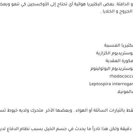
و الدافئة .بعض البكتيريا هوائية أي تحتاج إلى الأوكسجين كي تنمو وبع
لجروح و الخلايا .
بكتيريا المسببة
وستريديوم الكزازية
مكورة العقدية
وستريديوم البوتولينوم
rhodococc
Leptospira interroga
لمونيلا
بالتيارات السائلة أو الهواء . وبعضها الأخر متحرك ولديه خيوط تس
تستطيع البكتيريا التوالد و الانقسام بسهولة كل 20 دقيقة ولكن هذا نادراً ما يحدث في جسم الخيل بسبب نظام الدفاع 