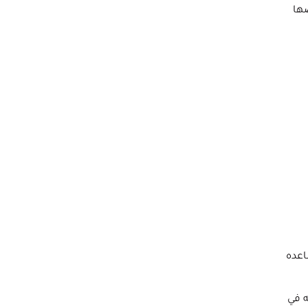
ضها
اعده
لديه في